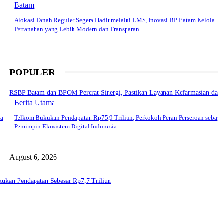
Batam
Alokasi Tanah Reguler Segera Hadir melalui LMS, Inovasi BP Batam Kelola
Pertanahan yang Lebih Modern dan Transparan
POPULER
RSBP Batam dan BPOM Pererat Sinergi, Pastikan Layanan Kefarmasian dan
Berita Utama
ta
Telkom Bukukan Pendapatan Rp75,9 Triliun, Perkokoh Peran Perseroan seba
Pemimpin Ekosistem Digital Indonesia
August 6, 2026
Bukukan Pendapatan Sebesar Rp7,7 Triliun