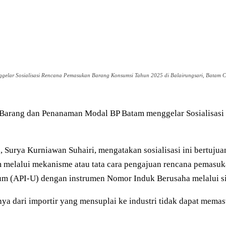
elar Sosialisasi Rencana Pemasukan Barang Konsumsi Tahun 2025 di Balairungsari, Batam Cen
s Barang dan Penanaman Modal BP Batam menggelar Sosialisa
 Surya Kurniawan Suhairi, mengatakan sosialisasi ini bertuj
elalui mekanisme atau tata cara pengajuan rencana pemasukan
m (API-U) dengan instrumen Nomor Induk Berusaha melalui s
ulnya dari importir yang mensuplai ke industri tidak dapat me