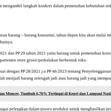
am mengambil langkah konkret dalam pemenuhan kebutuhan in
an barang – barang konsumsi, tahun depan kita akan mulai me
ebutnya.
 2021 dan PP 29 tahun 2021 yaitu barang untuk pemenuhan ko
partemen store grosir/perkulakan berbentuk toko.
sesuai dengan PP 28/2021 j.o PP 46/2023 tentang Penyelenggara
olah menjadi barang setengah jadi atau barang jadi yang mempun
an Moncer, Tumbuh 6,76% Tertinggi di Kepri dan Lampaui Nasi
agai pelengkap dalam proses produksi untuk menghasilkan pr