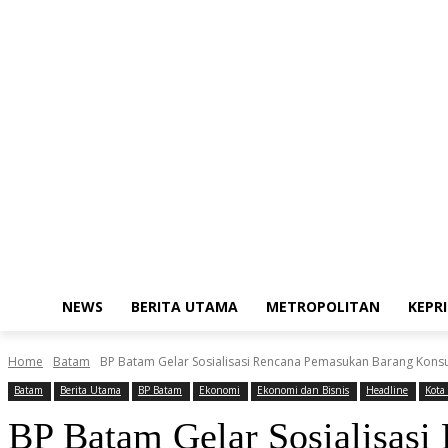
Friday, August 7, 2026
Redaksi
Kode Etik Jurnalistik
Pedoman Med
NEWS
BERITA UTAMA
METROPOLITAN
KEPRI
Home
Batam
BP Batam Gelar Sosialisasi Rencana Pemasukan Barang Konsu
Batam
Berita Utama
BP Batam
Ekonomi
Ekonomi dan Bisnis
Headline
Kota
BP Batam Gelar Sosialisas