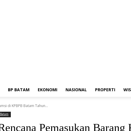
ia Siber
Standar Perlindungan Profesi Wartawan
BP BATAM
EKONOMI
NASIONAL
PROPERTI
WI
msi di KPBPB Batam Tahun...
 Batam
i Rencana Pemasukan Baran