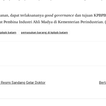
anan, dapat terlaksananya
good governance
dan tujuan KPBPB 
t Pembina Industri Ahli Madya di Kementerian Perindustrian. 
kpbpb batam
pemasukan barang di kpbpb batam
s, Resmi Sandang Gelar Doktor
Bert