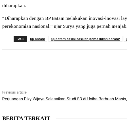
diharapkan.
“Diharapkan dengan BP Batam melakukan inovasi-inovasi lay
perekonomian nasional,” ujar Surya yang juga pernah menjaba
TAGS
bp batam
bp batam sosialisasikan pemasukan barang
Share
Previous article
Perjuangan Diky Wijaya Selesaikan Studi S3 di Uniba Berbuah Mani
BERITA TERKAIT