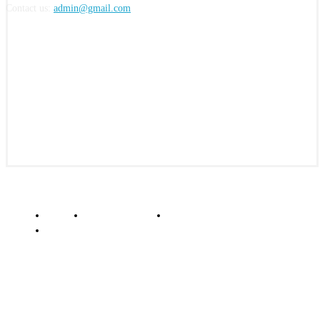
Contact us:
admin@gmail.com
FOLLOW US
© insightkepri.com | 2024
Redaksi
Kode Etik Jurnalistik
Pedoman Media Siber
Standar Perlindungan Profesi Wartawan