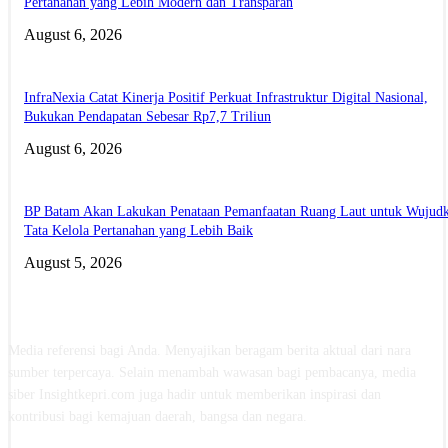
Pertanahan yang Lebih Modern dan Transparan
August 6, 2026
InfraNexia Catat Kinerja Positif Perkuat Infrastruktur Digital Nasional,
Bukukan Pendapatan Sebesar Rp7,7 Triliun
August 6, 2026
BP Batam Akan Lakukan Penataan Pemanfaatan Ruang Laut untuk Wujud
Tata Kelola Pertanahan yang Lebih Baik
August 5, 2026
ABOUT US
Media referensi bagi Anda. Menyajikan beragam berita aktual dari nara
sumber terpercaya. Selain menambah wawasan bagi pembacanya, media
siber Insightkepri.com juga hadir untuk memberikan inspirasi dan
kontribusi bagi kemajuan daerah, bangsa dan negara.