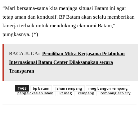
“Mari bersama-sama kita menjaga situasi Batam ini agar
tetap aman dan kondusif. BP Batam akan selalu memberikan
kinerja terbaik untuk mendukung ekonomi Batam,”
pungkasnya. (*)
BACA JUGA:
Pemilihan Mitra Kerjasama Pelabuhan
Internasional Batam Center Dilaksanakan secara
Transparan
TAGS
bp batam
lahan rempang
meg bangun rempang
pengalokasian lahan
Pt meg
rempang
rempang eco city