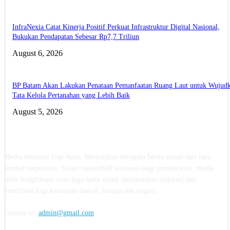
InfraNexia Catat Kinerja Positif Perkuat Infrastruktur Digital Nasional,
Bukukan Pendapatan Sebesar Rp7,7 Triliun
August 6, 2026
BP Batam Akan Lakukan Penataan Pemanfaatan Ruang Laut untuk Wujud
Tata Kelola Pertanahan yang Lebih Baik
August 5, 2026
ABOUT US
Media referensi bagi Anda. Menyajikan beragam berita aktual dari nara
sumber terpercaya. Selain menambah wawasan bagi pembacanya, media
siber Insightkepri.com juga hadir untuk memberikan inspirasi dan
kontribusi bagi kemajuan daerah, bangsa dan negara.
Contact us:
admin@gmail.com