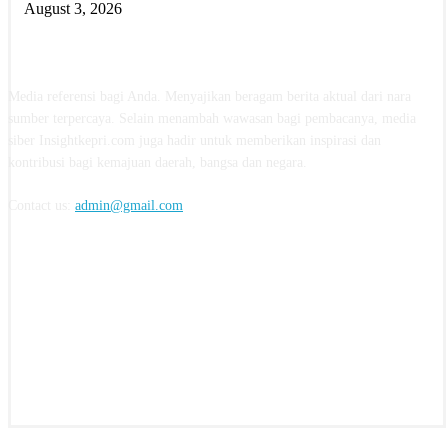
August 3, 2026
ABOUT US
Media referensi bagi Anda. Menyajikan beragam berita aktual dari nara
sumber terpercaya. Selain menambah wawasan bagi pembacanya, media
siber Insightkepri.com juga hadir untuk memberikan inspirasi dan
kontribusi bagi kemajuan daerah, bangsa dan negara.
Contact us:
admin@gmail.com
FOLLOW US