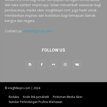
dari nara sumber terpercaya. Selain menambah wawasan bagi
pembacanya, media siber Insightkepri.com juga hadir untuk
memberikan inspirasi dan kontribusi bagi kemajuan daerah,
bangsa dan negara.
Contact us:
admin@gmail.com
FOLLOW US
© insightkepri.com | 2024
Redaksi
Kode Etik Jurnalistik
Pedoman Media Siber
Standar Perlindungan Profesi Wartawan