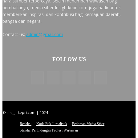
nara sumber terpercaya. Selain menambah wawasan bagi
pembacanya, media siber Insightkepri.com juga hadir untuk
memberikan inspirasi dan kontribusi bagi kemajuan daerah,
bangsa dan negara.
Contact us:
admin@gmail.com
FOLLOW US
© insightkepri.com | 2024
Redaksi
Kode Etik Jurnalistik
Pedoman Media Siber
Standar Perlindungan Profesi Wartawan