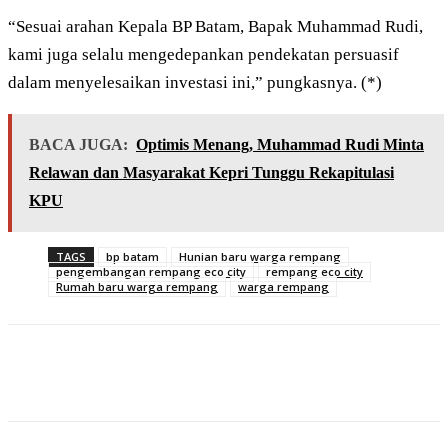
“Sesuai arahan Kepala BP Batam, Bapak Muhammad Rudi,
kami juga selalu mengedepankan pendekatan persuasif
dalam menyelesaikan investasi ini,” pungkasnya. (*)
BACA JUGA:
Optimis Menang, Muhammad Rudi Minta
Relawan dan Masyarakat Kepri Tunggu Rekapitulasi
KPU
TAGS
bp batam
Hunian baru warga rempang
pengembangan rempang eco city
rempang eco city
Rumah baru warga rempang
warga rempang