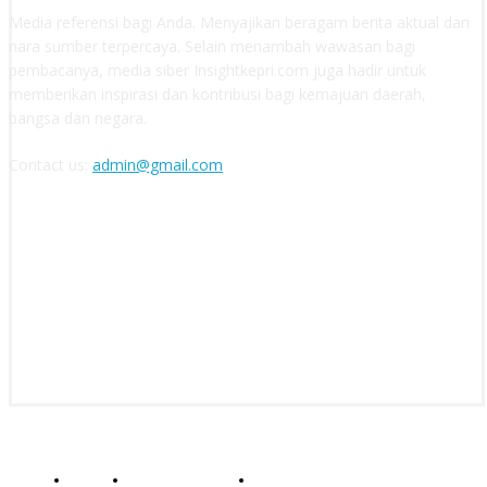
Media referensi bagi Anda. Menyajikan beragam berita aktual dari
nara sumber terpercaya. Selain menambah wawasan bagi
pembacanya, media siber Insightkepri.com juga hadir untuk
memberikan inspirasi dan kontribusi bagi kemajuan daerah,
bangsa dan negara.
Contact us:
admin@gmail.com
FOLLOW US
© insightkepri.com | 2024
Redaksi
Kode Etik Jurnalistik
Pedoman Media Siber