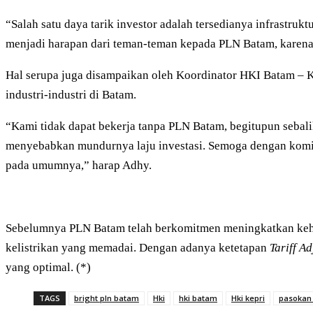
“Salah satu daya tarik investor adalah tersedianya infrastrukt
menjadi harapan dari teman-teman kepada PLN Batam, karena ind
Hal serupa juga disampaikan oleh Koordinator HKI Batam – 
industri-industri di Batam.
“Kami tidak dapat bekerja tanpa PLN Batam, begitupun sebali
menyebabkan mundurnya laju investasi. Semoga dengan komi
pada umumnya,” harap Adhy.
Sebelumnya PLN Batam telah berkomitmen meningkatkan keha
kelistrikan yang memadai. Dengan adanya ketetapan
Tariff A
yang optimal. (*)
TAGS
bright pln batam
Hki
hki batam
Hki kepri
pasokan 