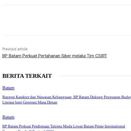
Share
Previous article
BP Batam Perkuat Pertahanan Siber melalui Tim CSIRT
BERITA TERKAIT
Batam
Bangun Karakter dan Wawasan Kebangsaan, BP Batam Dukung Penguatan Buda
Literasi bagi Generasi Masa Depan
Batam
BP Batam Perkuat Pembinaan Talenta Muda Lewat Batam Prime International