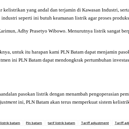
ur kelistrikan yang andal dan terjamin di Kawasan Industri, ser
ustri seperti ini butuh keamanan listrik agar proses produksi 
Karimun, Adhy Prasetyo Wibowo. Menurutnya listrik sangat b
knya, untuk itu harapan kami PLN Batam dapat menjamin pasoka
tmen ini PLN Batam dapat mendongkrak pertumbuhan investasi
ndalan pasokan listrik dengan menambah pengoperasian pemb
djustment
ini, PLN Batam akan terus memperkuat sistem kelistr
listrik batam
Pln batam
tarif listrik batam
Tariff adjustment
Tariff a