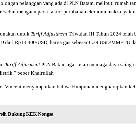
 golongan pelanggan yang ada di PLN Batam, meliputi rumah ta
sebut mengacu pada faktor perubahan ekonomi makro, yakni kurs
gunakan untuk
Tariff Adjustment
Triwulan III Tahun 2024 telah 
/USD dari Rp13.300/USD, harga gas sebesar 6,39 USD/MMBTU d
kan
Tariff Adjusment
PLN Batam agar tetap menjaga daya saing in
strik,” beber Khairullah
ers Vincent menyampaikan bahwa Himpunan mengharapkan kebut
ersih Dukung KEK Nongsa