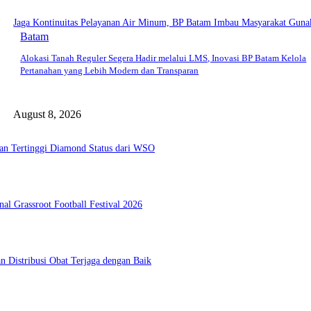
Jaga Kontinuitas Pelayanan Air Minum, BP Batam Imbau Masyarakat Gunak
Batam
Alokasi Tanah Reguler Segera Hadir melalui LMS, Inovasi BP Batam Kelola
Pertanahan yang Lebih Modern dan Transparan
August 8, 2026
an Tertinggi Diamond Status dari WSO
l Grassroot Football Festival 2026
 Distribusi Obat Terjaga dengan Baik