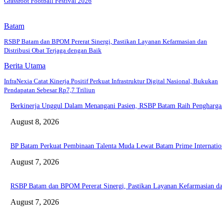
Grassroot Football Festival 2026
Batam
RSBP Batam dan BPOM Pererat Sinergi, Pastikan Layanan Kefarmasian dan
Distribusi Obat Terjaga dengan Baik
Berita Utama
InfraNexia Catat Kinerja Positif Perkuat Infrastruktur Digital Nasional, Bukukan
Pendapatan Sebesar Rp7,7 Triliun
Berkinerja Unggul Dalam Menangani Pasien, RSBP Batam Raih Pengharga
August 8, 2026
BP Batam Perkuat Pembinaan Talenta Muda Lewat Batam Prime Internationa
August 7, 2026
RSBP Batam dan BPOM Pererat Sinergi, Pastikan Layanan Kefarmasian dan
August 7, 2026