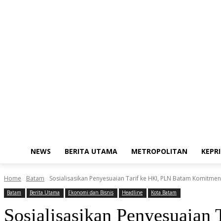
Sunday, August 9, 2026
Redaksi
Kode Etik Jurnalistik
Pedoman Me
NEWS
BERITA UTAMA
METROPOLITAN
KEPRI
Home
Batam
Sosialisasikan Penyesuaian Tarif ke HKI, PLN Batam Komitmen
Batam
Berita Utama
Ekonomi dan Bisnis
Headline
Kota Batam
Sosialisasikan Penyesuaian