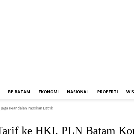
dia Siber
Standar Perlindungan Profesi Wartawan
BP BATAM
EKONOMI
NASIONAL
PROPERTI
WI
 Jaga Keandalan Pasokan Listrik
 Tarif ke HKI, PLN Batam K