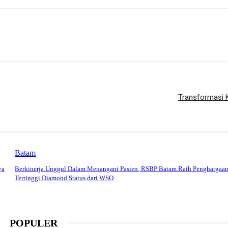
Transformasi
Batam
ya
Berkinerja Unggul Dalam Menangani Pasien, RSBP Batam Raih Penghargaa
Tertinggi Diamond Status dari WSO
POPULER