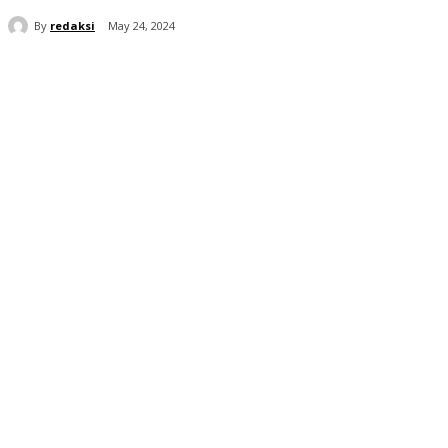
By
redaksi
May 24, 2024