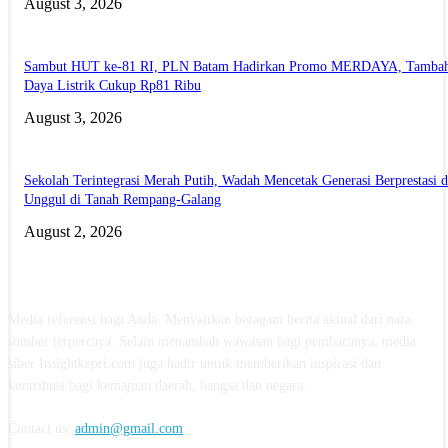
August 3, 2026
Sambut HUT ke-81 RI, PLN Batam Hadirkan Promo MERDAYA, Tamba
Daya Listrik Cukup Rp81 Ribu
August 3, 2026
Sekolah Terintegrasi Merah Putih, Wadah Mencetak Generasi Berprestasi 
Unggul di Tanah Rempang-Galang
August 2, 2026
ABOUT US
Media referensi bagi Anda. Menyajikan beragam berita aktual dari nara
sumber terpercaya. Selain menambah wawasan bagi pembacanya, media
siber Insightkepri.com juga hadir untuk memberikan inspirasi dan
kontribusi bagi kemajuan daerah, bangsa dan negara.
Contact us:
admin@gmail.com