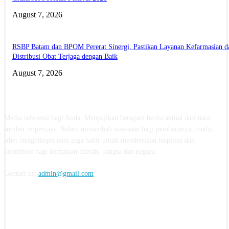
August 7, 2026
RSBP Batam dan BPOM Pererat Sinergi, Pastikan Layanan Kefarmasian d
Distribusi Obat Terjaga dengan Baik
August 7, 2026
ABOUT US
Media referensi bagi Anda. Menyajikan beragam berita aktual dari nara
sumber terpercaya. Selain menambah wawasan bagi pembacanya, media
siber Insightkepri.com juga hadir untuk memberikan inspirasi dan
kontribusi bagi kemajuan daerah, bangsa dan negara.
Contact us:
admin@gmail.com
FOLLOW US