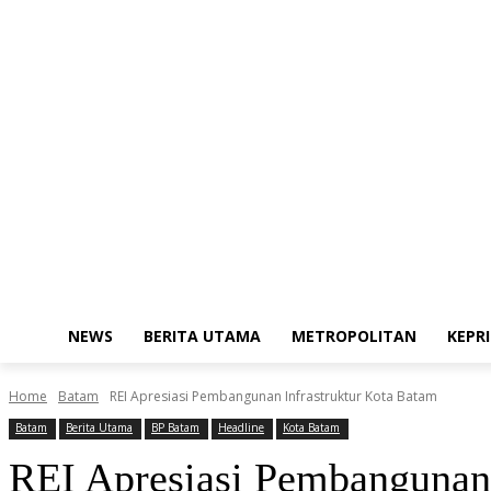
Saturday, August 8, 2026
Redaksi
Kode Etik Jurnalistik
Pedoman M
NEWS
BERITA UTAMA
METROPOLITAN
KEPRI
Home
Batam
REI Apresiasi Pembangunan Infrastruktur Kota Batam
Batam
Berita Utama
BP Batam
Headline
Kota Batam
REI Apresiasi Pembangunan 