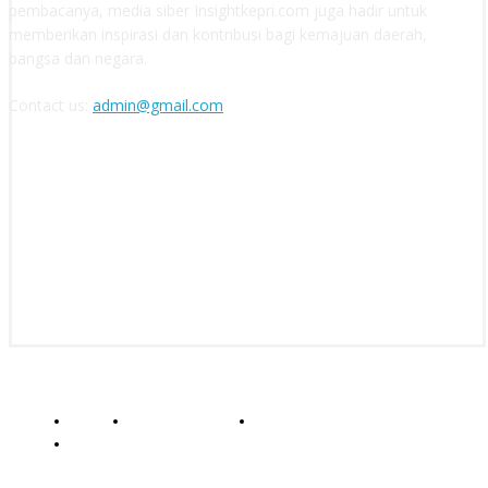
pembacanya, media siber Insightkepri.com juga hadir untuk
memberikan inspirasi dan kontribusi bagi kemajuan daerah,
bangsa dan negara.
Contact us:
admin@gmail.com
FOLLOW US
© insightkepri.com | 2024
Redaksi
Kode Etik Jurnalistik
Pedoman Media Siber
Standar Perlindungan Profesi Wartawan