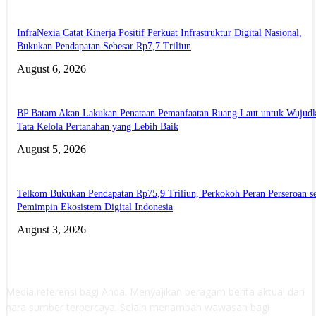
InfraNexia Catat Kinerja Positif Perkuat Infrastruktur Digital Nasional,
Bukukan Pendapatan Sebesar Rp7,7 Triliun
August 6, 2026
BP Batam Akan Lakukan Penataan Pemanfaatan Ruang Laut untuk Wujud
Tata Kelola Pertanahan yang Lebih Baik
August 5, 2026
Telkom Bukukan Pendapatan Rp75,9 Triliun, Perkokoh Peran Perseroan s
Pemimpin Ekosistem Digital Indonesia
August 3, 2026
ABOUT US
Media referensi bagi Anda. Menyajikan beragam berita aktual dari
nara sumber terpercaya. Selain menambah wawasan bagi