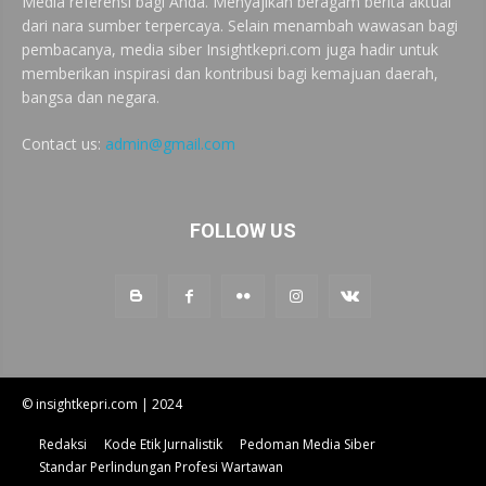
Media referensi bagi Anda. Menyajikan beragam berita aktual
dari nara sumber terpercaya. Selain menambah wawasan bagi
pembacanya, media siber Insightkepri.com juga hadir untuk
memberikan inspirasi dan kontribusi bagi kemajuan daerah,
bangsa dan negara.
Contact us:
admin@gmail.com
FOLLOW US
© insightkepri.com | 2024
Redaksi
Kode Etik Jurnalistik
Pedoman Media Siber
Standar Perlindungan Profesi Wartawan