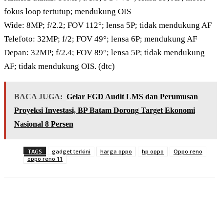
fokus loop tertutup; mendukung OIS
Wide: 8MP; f/2.2; FOV 112°; lensa 5P; tidak mendukung AF
Telefoto: 32MP; f/2; FOV 49°; lensa 6P; mendukung AF
Depan: 32MP; f/2.4; FOV 89°; lensa 5P; tidak mendukung
AF; tidak mendukung OIS. (dtc)
BACA JUGA:
Gelar FGD Audit LMS dan Perumusan
Proyeksi Investasi, BP Batam Dorong Target Ekonomi
Nasional 8 Persen
TAGS
gadget terkini
harga oppo
hp oppo
Oppo reno
oppo reno 11