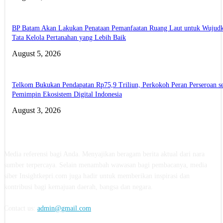
BP Batam Akan Lakukan Penataan Pemanfaatan Ruang Laut untuk Wujud
Tata Kelola Pertanahan yang Lebih Baik
August 5, 2026
Telkom Bukukan Pendapatan Rp75,9 Triliun, Perkokoh Peran Perseroan s
Pemimpin Ekosistem Digital Indonesia
August 3, 2026
ABOUT US
Media referensi bagi Anda. Menyajikan beragam berita aktual dari nara
sumber terpercaya. Selain menambah wawasan bagi pembacanya, media
siber Insightkepri.com juga hadir untuk memberikan inspirasi dan
kontribusi bagi kemajuan daerah, bangsa dan negara.
Contact us:
admin@gmail.com